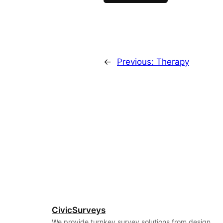
←
Previous:
Therapy
CivicSurveys
We provide turnkey survey solutions from design