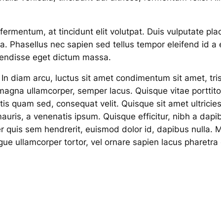
rmentum, at tincidunt elit volutpat. Duis vulputate plac
la. Phasellus nec sapien sed tellus tempor eleifend id 
pendisse eget dictum massa.
 In diam arcu, luctus sit amet condimentum sit amet, trist
magna ullamcorper, semper lacus. Quisque vitae porttitor 
tis quam sed, consequat velit. Quisque sit amet ultricie
mauris, a venenatis ipsum. Quisque efficitur, nibh a dap
r quis sem hendrerit, euismod dolor id, dapibus nulla. 
ugue ullamcorper tortor, vel ornare sapien lacus pharetr