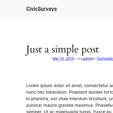
Skip
CivicSurveys
to
content
Just a simple post
—
Mar 10, 2015
by
admin
in
Technolo
Lorem ipsum dolor sit amet, consectetur adip
nunc nec bibendum. Praesent laoreet tortor 
In pharetra, est vitae interdum tincidunt, u
pulvinar mauris gravida maximus. Phasellus
semper. Ut ac malesuada turpis. Fusce eu nul